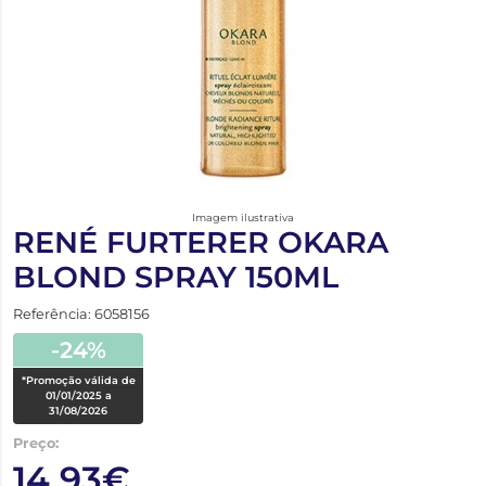
Imagem ilustrativa
RENÉ FURTERER OKARA
BLOND SPRAY 150ML
Referência: 6058156
-24%
*Promoção válida de
01/01/2025 a
31/08/2026
Preço:
14,93€