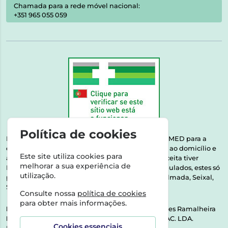
Chamada para a rede móvel nacional:
+351 965 055 059
Política de cookies
Esta farmácia encontra-se autorizada pelo INFARMED para a
dispensa de medicamentos e produtos de saúde ao domicílio e
Este site utiliza cookies para
através da internet. Medicamentos | Se na sua receita tiver
melhorar a sua experiência de
MSRM, MNSRM, MSRMV ou Medicamentos Manipulados, estes só
utilização.
podem ser entregues nos seguintes concelhos: Almada, Seixal,
Sesimbra, Oeiras e Lisboa.
Consulte nossa
política de cookies
para obter mais informações.
Direção Técnica:
Dra. Raquel Alexandra Fernandes Ramalheira
NIPC:
513064133 | ASPAS E NÚMEROS SOC. FARMAC. LDA.
Cookies essenciais