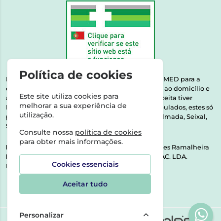
Política de cookies
Esta farmácia encontra-se autorizada pelo INFARMED para a
dispensa de medicamentos e produtos de saúde ao domicílio e
Este site utiliza cookies para
através da internet. Medicamentos | Se na sua receita tiver
melhorar a sua experiência de
MSRM, MNSRM, MSRMV ou Medicamentos Manipulados, estes só
utilização.
podem ser entregues nos seguintes concelhos: Almada, Seixal,
Sesimbra, Oeiras e Lisboa.
Consulte nossa
política de cookies
para obter mais informações.
Direção Técnica:
Dra. Raquel Alexandra Fernandes Ramalheira
NIPC:
513064133 | ASPAS E NÚMEROS SOC. FARMAC. LDA.
Cookies essenciais
Rua dos Castanheiros 5 AB Feijó2810-036 Almada
Aceitar tudo
Personalizar