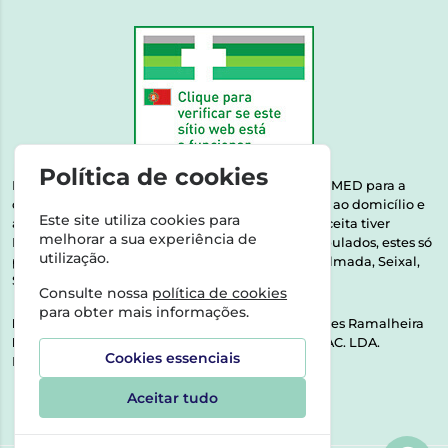
Política de cookies
Esta farmácia encontra-se autorizada pelo INFARMED para a
dispensa de medicamentos e produtos de saúde ao domicílio e
Este site utiliza cookies para
através da internet. Medicamentos | Se na sua receita tiver
melhorar a sua experiência de
MSRM, MNSRM, MSRMV ou Medicamentos Manipulados, estes só
utilização.
podem ser entregues nos seguintes concelhos: Almada, Seixal,
Sesimbra, Oeiras e Lisboa.
Consulte nossa
política de cookies
para obter mais informações.
Direção Técnica:
Dra. Raquel Alexandra Fernandes Ramalheira
NIPC:
513064133 | ASPAS E NÚMEROS SOC. FARMAC. LDA.
Cookies essenciais
Rua dos Castanheiros 5 AB Feijó2810-036 Almada
Aceitar tudo