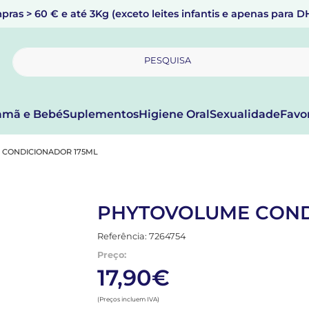
pras > 60 € e até 3Kg (exceto leites infantis e apenas para 
PESQUISA
mã e Bebé
Suplementos
Higiene Oral
Sexualidade
Favo
CONDICIONADOR 175ML
PHYTOVOLUME COND
Referência: 7264754
Preço:
17,90€
(Preços incluem IVA)