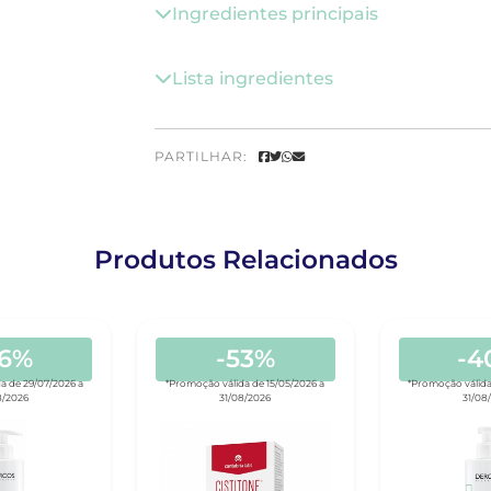
Ingredientes principais
Lista ingredientes
PARTILHAR:
Produtos Relacionados
36%
-53%
-4
a de 29/07/2026 a
*Promoção válida de 15/05/2026 a
*Promoção válida
8/2026
31/08/2026
31/08