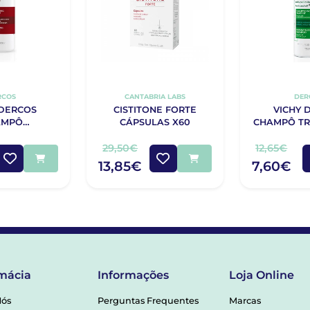
RCOS
CANTABRIA LABS
DER
 DERCOS
CISTITONE FORTE
VICHY 
AMPÔ
CÁPSULAS X60
CHAMPÔ T
EMENTO
ANTICASP
QUEDA
NORMAIS 
29,50€
12,65€
NTE 400ML
20
13,85€
7,60€
mácia
Informações
Loja Online
Nós
Perguntas Frequentes
Marcas