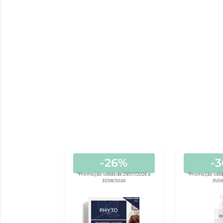
-26%
-
*Promoção válida de 29/07/2026 a
*Promoção válid
31/08/2026
31/0