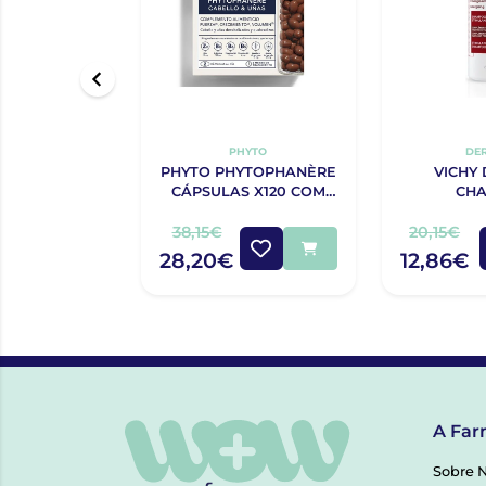
PHYTO
DE
PHYTO PHYTOPHANÈRE
VICHY
CÁPSULAS X120 COM
CH
OFERTA 120 CÁPSULAS
COMPL
ANTI
38,15€
20,15€
ESTIMULA
28,20€
12,86€
A Far
Sobre 