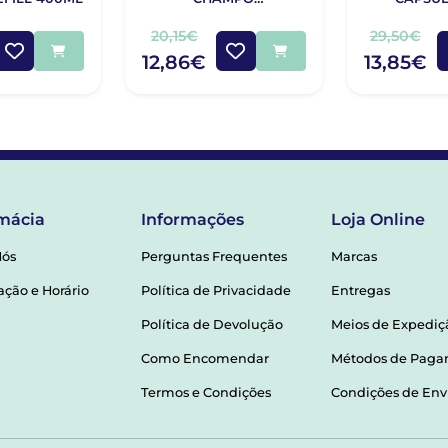
COMPLEMENTO
ANTIQUEDA
20,15€
29,50€
ESTIMULANTE 400ML
12,86€
13,85€
mácia
Informações
Loja Online
Nós
Perguntas Frequentes
Marcas
ação e Horário
Política de Privacidade
Entregas
Política de Devolução
Meios de Expediç
Como Encomendar
Métodos de Pag
Termos e Condições
Condições de Env