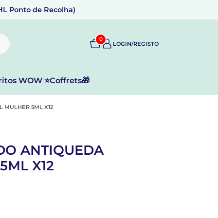
DHL Ponto de Recolha)
0
LOGIN/REGISTO
ritos WOW ⭐
Coffrets🎁
L MULHER 5ML X12
DO ANTIQUEDA
5ML X12