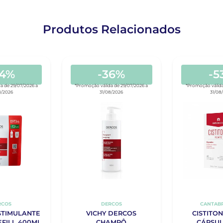
Produtos Relacionados
34%
-36%
-5
a de 29/07/2026 a
*Promoção válida de 29/07/2026 a
*Promoção válida
8/2026
31/08/2026
31/08
RCOS
DERCOS
CANTABR
STIMULANTE
VICHY DERCOS
CISTITO
FILL 400ML
CHAMPÔ
CÁPSUL