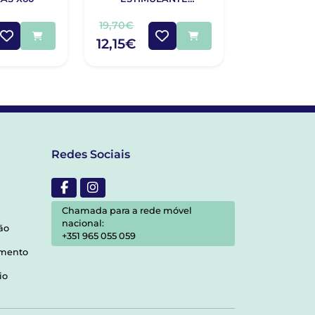
CONDICIONADOR
ANTICASPA
200ML
NORMAIS A
19,70€
12,65€
200
12,15€
7,60€
Redes Sociais
Chamada para a rede móvel
nacional:
ão
+351 965 055 059
amento
io