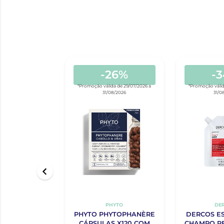
-26%
-
*Promoção válida de 29/07/2026 a
*Promoção válid
31/08/2026
31/0
PHYTO
DE
PHYTO PHYTOPHANÈRE
DERCOS E
CÁPSULAS X120 COM
CHAMPO RE