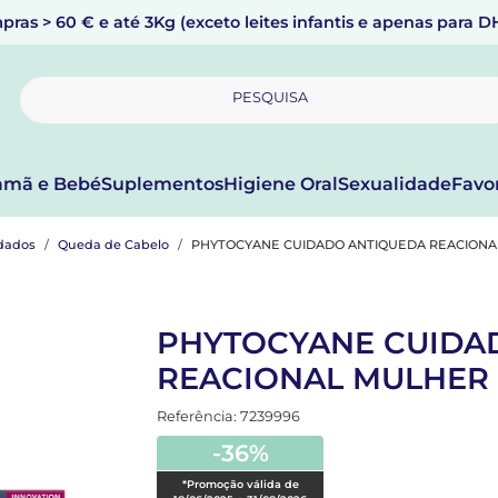
pras > 60 € e até 3Kg (exceto leites infantis e apenas para 
PESQUISA
mã e Bebé
Suplementos
Higiene Oral
Sexualidade
Favo
dados
Queda de Cabelo
PHYTOCYANE CUIDADO ANTIQUEDA REACIONA
PHYTOCYANE CUIDA
REACIONAL MULHER 
Referência: 7239996
-36%
*Promoção válida de