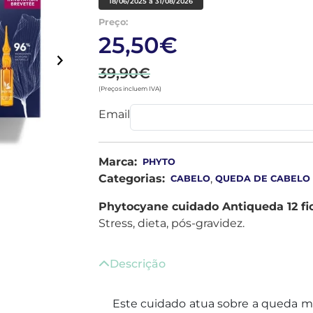
18/06/2025 a 31/08/2026
Preço:
25,50€
39,90€
(Preços incluem IVA)
Email
Marca:
PHYTO
Categorias:
,
CABELO
QUEDA DE CABELO 
Phytocyane cuidado Antiqueda 12 fio
Stress, dieta, pós-gravidez.
Descrição
Este cuidado atua sobre a queda m