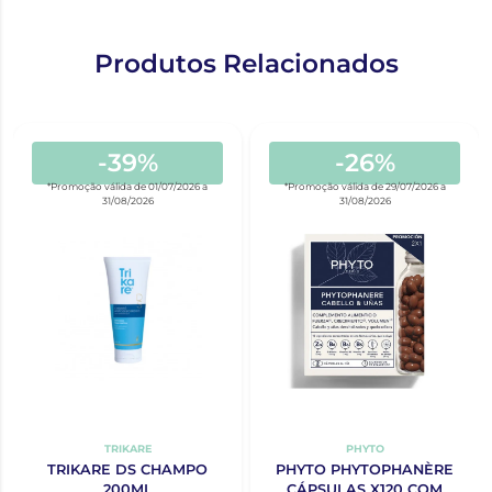
Produtos Relacionados
-39%
-26%
*Promoção válida de 01/07/2026 a
*Promoção válida de 29/07/2026 a
31/08/2026
31/08/2026
TRIKARE
PHYTO
TRIKARE DS CHAMPO
PHYTO PHYTOPHANÈRE
200ML
CÁPSULAS X120 COM