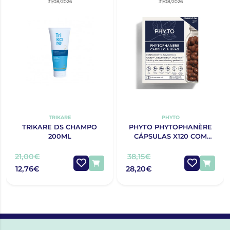
31/08/2026
31/08/2026
TRIKARE
PHYTO
TRIKARE DS CHAMPO
PHYTO PHYTOPHANÈRE
200ML
CÁPSULAS X120 COM
OFERTA 120 CÁPSULAS
21,00€
38,15€
12,76€
28,20€