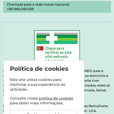
Chamada para a rede móvel nacional:
+351 965 055 059
Política de cookies
Esta farmácia encontra-se autorizada pelo INFARMED para a
dispensa de medicamentos e produtos de saúde ao domicílio e
Este site utiliza cookies para
através da internet. Medicamentos | Se na sua receita tiver
melhorar a sua experiência de
MSRM, MNSRM, MSRMV ou Medicamentos Manipulados, estes só
utilização.
podem ser entregues nos seguintes concelhos: Almada, Seixal,
Sesimbra, Oeiras e Lisboa.
Consulte nossa
política de cookies
para obter mais informações.
Direção Técnica:
Dra. Raquel Alexandra Fernandes Ramalheira
NIPC:
513064133 | ASPAS E NÚMEROS SOC. FARMAC. LDA.