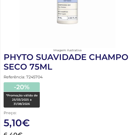
Imagem ilustrativa
PHYTO SUAVIDADE CHAMPO
SECO 75ML
Referência: 7245704
-20%
*Promoção válida de
25/03/2025 a
31/08/2026
Preço:
5,10€
6,40€