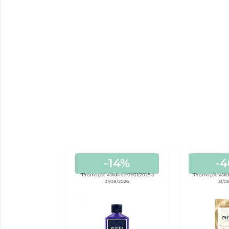
-14%
-
*Promoção válida de 01/01/2025 a
*Promoção válid
31/08/2026
31/0