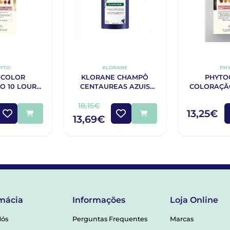
YTO
KLORANE
PH
OCOLOR
KLORANE CHAMPÔ
PHYTO
O 10 LOURO
CENTAUREAS AZUIS
COLORAÇÃ
 CLARO
400ML
ESC
18,15€
13,25€
13,69€
mácia
Informações
Loja Online
Nós
Perguntas Frequentes
Marcas