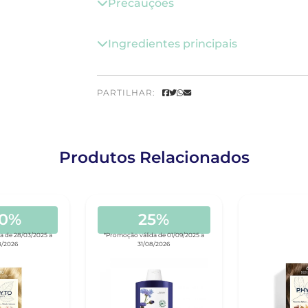
Precauções
Ingredientes principais
PARTILHAR:
Produtos Relacionados
40%
25%
a de 28/03/2025 a
*Promoção válida de 01/09/2025 a
8/2026
31/08/2026