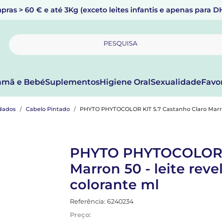
pras > 60 € e até 3Kg (exceto leites infantis e apenas para 
PESQUISA
mã e Bebé
Suplementos
Higiene Oral
Sexualidade
Favo
dados
Cabelo Pintado
PHYTO PHYTOCOLOR KIT 5.7 Castanho Claro Marron 
PHYTO PHYTOCOLOR K
Marron 50 - leite reve
colorante ml
Referência: 6240234
Preço: