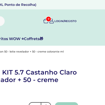
DHL Ponto de Recolha)
0
LOGIN/REGISTO
ritos WOW ⭐
Coffrets🎁
50 - leite revelador + 50 - creme colorante ml
IT 5.7 Castanho Claro
lador + 50 - creme