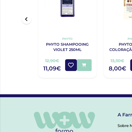
PHYTO
PH
PHYTO SHAMPOOING
PHYT
VIOLET 250ML
COLORAÇÃ
EXTRA
12,90€
13,30€
11,09€
8,00€
A Far
Sobre 