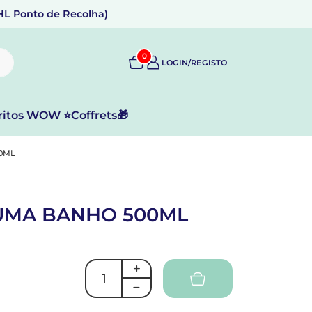
DHL Ponto de Recolha)
0
LOGIN/REGISTO
ritos WOW ⭐
Coffrets🎁
0ML
UMA BANHO 500ML