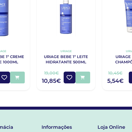
IAGE
URIAGE
URI
BE 1º CREME
URIAGE BEBE 1º LEITE
URIAGE 
E 1000ML
HIDRATANTE 500ML
CHAMPÔ
19,00€
10,45€
10,85€
5,54€
mácia
Informações
Loja Online