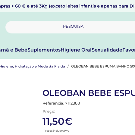
pras > 60 € e até 3Kg (exceto leites infantis e apenas para 
PESQUISA
mã e Bebé
Suplementos
Higiene Oral
Sexualidade
Favo
Higiene, Hidratação e Muda da Fralda
OLEOBAN BEBE ESPUMA BANHO 50
OLEOBAN BEBE ESP
Referência: 7112888
Preço:
11,50€
(Preços incluem IVA)