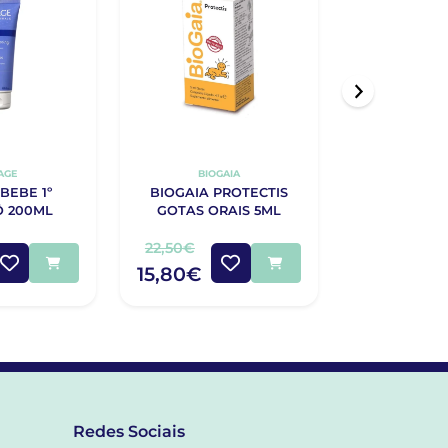
AGE
BIOGAIA
URIA
BEBE 1º
BIOGAIA PROTECTIS
URIAGE BEB
 200ML
GOTAS ORAIS 5ML
FRALDA
22,50€
9,00€
15,80€
5,40€
Redes Sociais