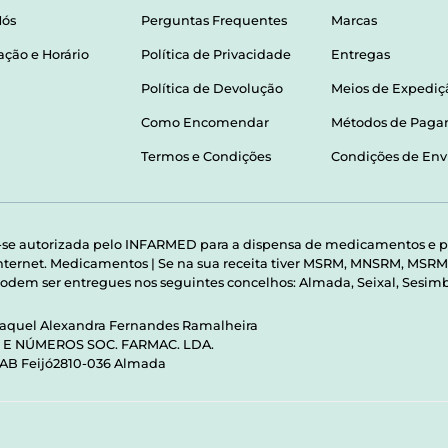
Nós
Perguntas Frequentes
Marcas
ação e Horário
Política de Privacidade
Entregas
Política de Devolução
Meios de Expediç
Como Encomendar
Métodos de Pag
Termos e Condições
Condições de Env
-se autorizada pelo INFARMED para a dispensa de medicamentos e p
 internet. Medicamentos | Se na sua receita tiver MSRM, MNSRM, MS
odem ser entregues nos seguintes concelhos: Almada, Seixal, Sesimbr
Raquel Alexandra Fernandes Ramalheira
S E NÚMEROS SOC. FARMAC. LDA.
 AB Feijó2810-036 Almada