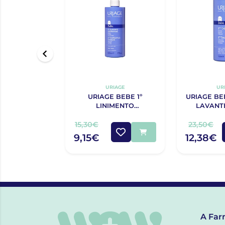
URIAGE
UR
URIAGE BEBE 1º
URIAGE BE
LINIMENTO
LAVANT
OLEOTERMAL 500ML
15,30€
23,50€
9,15€
12,38€
A Far