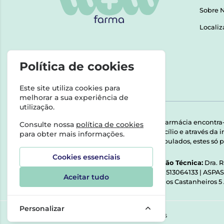
Sobre 
Localiz
Política de cookies
Este site utiliza cookies para
melhorar a sua experiência de
utilização.
Esta farmácia encontra
Consulte nossa
política de cookies
domicílio e através da
para obter mais informações.
Manipulados, estes só p
Cookies essenciais
Direção Técnica:
Dra. 
NIPC:
513064133 | ASPA
Aceitar tudo
Rua dos Castanheiros 5
Personalizar
©2026 Todos os direitos reservados