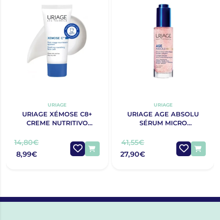
URIAGE
URIAGE
URIAGE XÉMOSE C8+
URIAGE AGE ABSOLU
CREME NUTRITIVO
SÉRUM MICRO
CALMANTE DE ROSTO
REDENSIFICANTE 30ML
40ML
14,80€
41,55€
8,99€
27,90€