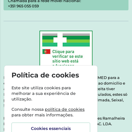
Chamada para a rede móvel nacional:
+351 965 055 059
Política de cookies
Esta farmácia encontra-se autorizada pelo INFARMED para a
dispensa de medicamentos e produtos de saúde ao domicílio e
Este site utiliza cookies para
através da internet. Medicamentos | Se na sua receita tiver
melhorar a sua experiência de
MSRM, MNSRM, MSRMV ou Medicamentos Manipulados, estes só
utilização.
podem ser entregues nos seguintes concelhos: Almada, Seixal,
Sesimbra, Oeiras e Lisboa.
Consulte nossa
política de cookies
para obter mais informações.
Direção Técnica:
Dra. Raquel Alexandra Fernandes Ramalheira
NIPC:
513064133 | ASPAS E NÚMEROS SOC. FARMAC. LDA.
Cookies essenciais
Rua dos Castanheiros 5 AB Feijó2810-036 Almada