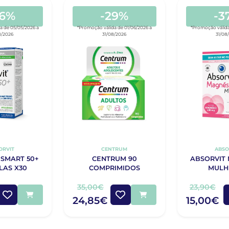
56%
-29%
-3
a de 05/05/2026 a
*Promoção válida de 01/06/2026 a
*Promoção válida
8/2026
31/08/2026
31/08
ORVIT
CENTRUM
ABSO
 SMART 50+
CENTRUM 90
ABSORVIT
LAS X30
COMPRIMIDOS
MULH
COMPRIMI
CÁPS
35,00€
23,90€
24,85€
15,00€