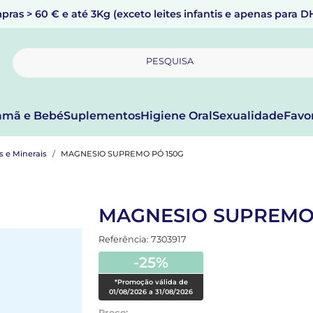
pras > 60 € e até 3Kg (exceto leites infantis e apenas para 
PESQUISA
mã e Bebé
Suplementos
Higiene Oral
Sexualidade
Favo
s e Minerais
MAGNESIO SUPREMO PÓ 150G
MAGNESIO SUPREMO 
Referência: 7303917
-25%
*Promoção válida de
01/08/2026 a 31/08/2026
Preço: