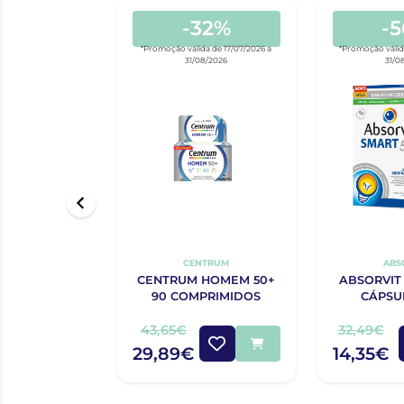
-32%
-
*Promoção válida de 17/07/2026 a
*Promoção válid
31/08/2026
31/0
CENTRUM
ABS
CENTRUM HOMEM 50+
ABSORVIT
90 COMPRIMIDOS
CÁPSU
43,65€
32,49€
29,89€
14,35€