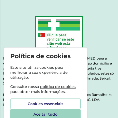
Política de cookies
Esta farmácia encontra-se autorizada pelo INFARMED para a
dispensa de medicamentos e produtos de saúde ao domicílio e
Este site utiliza cookies para
através da internet. Medicamentos | Se na sua receita tiver
melhorar a sua experiência de
MSRM, MNSRM, MSRMV ou Medicamentos Manipulados, estes só
utilização.
podem ser entregues nos seguintes concelhos: Almada, Seixal,
Sesimbra, Oeiras e Lisboa.
Consulte nossa
política de cookies
para obter mais informações.
Direção Técnica:
Dra. Raquel Alexandra Fernandes Ramalheira
NIPC:
513064133 | ASPAS E NÚMEROS SOC. FARMAC. LDA.
Cookies essenciais
Rua dos Castanheiros 5 AB Feijó2810-036 Almada
Aceitar tudo