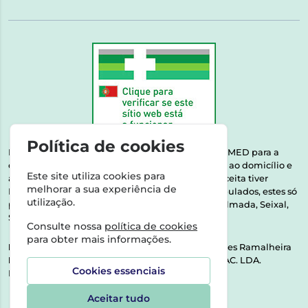
Política de cookies
Esta farmácia encontra-se autorizada pelo INFARMED para a
dispensa de medicamentos e produtos de saúde ao domicílio e
Este site utiliza cookies para
através da internet. Medicamentos | Se na sua receita tiver
melhorar a sua experiência de
MSRM, MNSRM, MSRMV ou Medicamentos Manipulados, estes só
utilização.
podem ser entregues nos seguintes concelhos: Almada, Seixal,
Sesimbra, Oeiras e Lisboa.
Consulte nossa
política de cookies
para obter mais informações.
Direção Técnica:
Dra. Raquel Alexandra Fernandes Ramalheira
NIPC:
513064133 | ASPAS E NÚMEROS SOC. FARMAC. LDA.
Cookies essenciais
Rua dos Castanheiros 5 AB Feijó2810-036 Almada
Aceitar tudo