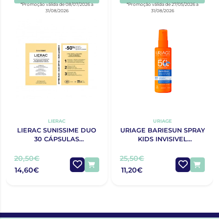
*Promoção válida de 08/07/2026 a
*Promoção válida de 27/05/2026 a
31/08/2026
31/08/2026
LIERAC
URIAGE
LIERAC SUNISSIME DUO
URIAGE BARIESUN SPRAY
30 CÁPSULAS
KIDS INVISIVEL
BRONZEADO COM
SPF50+200ML
DESCONTO DE 50% NA 2ª
20,50€
25,50€
EMBALAGEM
14,60€
11,20€