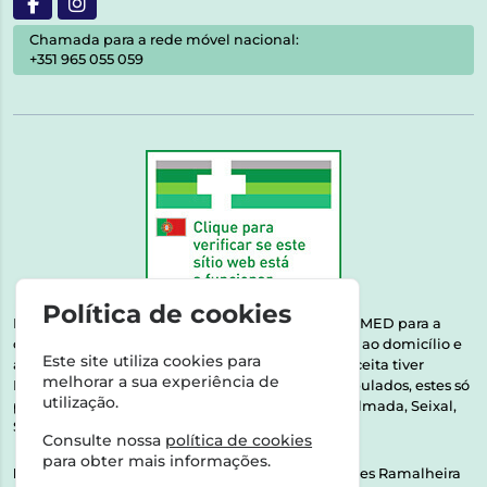
Chamada para a rede móvel nacional:
+351 965 055 059
Política de cookies
Esta farmácia encontra-se autorizada pelo INFARMED para a
dispensa de medicamentos e produtos de saúde ao domicílio e
Este site utiliza cookies para
através da internet. Medicamentos | Se na sua receita tiver
melhorar a sua experiência de
MSRM, MNSRM, MSRMV ou Medicamentos Manipulados, estes só
utilização.
podem ser entregues nos seguintes concelhos: Almada, Seixal,
Sesimbra, Oeiras e Lisboa.
Consulte nossa
política de cookies
para obter mais informações.
Direção Técnica:
Dra. Raquel Alexandra Fernandes Ramalheira