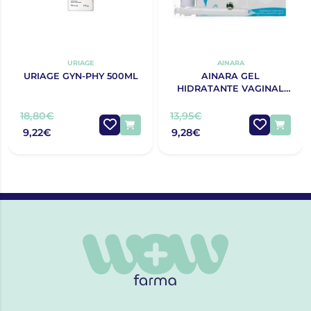
URIAGE
AINARA
URIAGE GYN-PHY 500ML
AINARA GEL
HIDRATANTE VAGINAL
30G
18,80€
13,95€
9,22€
9,28€