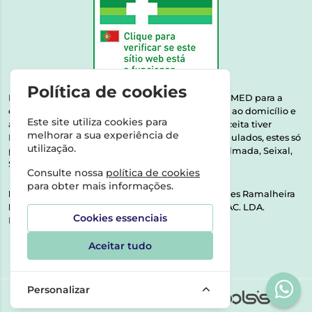
Política de cookies
Esta farmácia encontra-se autorizada pelo INFARMED para a
dispensa de medicamentos e produtos de saúde ao domicílio e
Este site utiliza cookies para
através da internet. Medicamentos | Se na sua receita tiver
melhorar a sua experiência de
MSRM, MNSRM, MSRMV ou Medicamentos Manipulados, estes só
utilização.
podem ser entregues nos seguintes concelhos: Almada, Seixal,
Sesimbra, Oeiras e Lisboa.
Consulte nossa
política de cookies
para obter mais informações.
Direção Técnica:
Dra. Raquel Alexandra Fernandes Ramalheira
NIPC:
513064133 | ASPAS E NÚMEROS SOC. FARMAC. LDA.
Cookies essenciais
Rua dos Castanheiros 5 AB Feijó2810-036 Almada
Aceitar tudo
Personalizar
©2026 Todos os direitos reservados