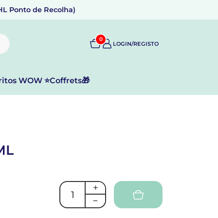
DHL Ponto de Recolha)
0
LOGIN/REGISTO
ritos WOW ⭐
Coffrets🎁
ML