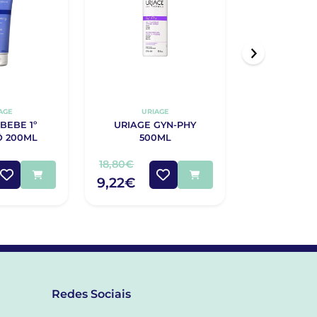
AGE
URIAGE
URIA
BEBE 1º
URIAGE GYN-PHY
URIAGE BEB
 200ML
500ML
FRALDA
18,80€
9,00€
9,22€
5,40€
Redes Sociais