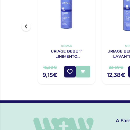
URIAGE
UR
URIAGE BEBE 1º
URIAGE BE
LINIMENTO
LAVANT
OLEOTERMAL 500ML
15,30€
23,50€
9,15€
12,38€
A Far