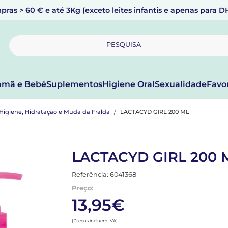
pras > 60 € e até 3Kg (exceto leites infantis e apenas para 
PESQUISA
mã e Bebé
Suplementos
Higiene Oral
Sexualidade
Favo
Higiene, Hidratação e Muda da Fralda
LACTACYD GIRL 200 ML
LACTACYD GIRL 200 
Referência: 6041368
Preço:
13,95€
(Preços incluem IVA)