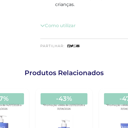
crianças.
Como utilizar
PARTILHAR:
Produtos Relacionados
47%
-43%
-4
a de 14/07/2026 a
*Promoção válida de 22/05/2026 a
*Promoção válida
8/2026
31/08/2026
31/08