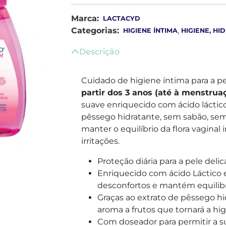
Marca:
LACTACYD
Categorias:
,
HIGIENE ÍNTIMA
HIGIENE, H
Descrição
Cuidado de higiene íntima para a pe
partir dos 3 anos (até à menstrua
suave enriquecido com ácido láctico
pêssego hidratante, sem sabão, sem 
manter o equilíbrio da flora vaginal 
irritações.
Proteção diária para a pele del
Enriquecido com ácido Láctico 
desconfortos e mantém equilibra
Graças ao extrato de pêssego h
aroma a frutos que tornará a hig
Com doseador para permitir a su