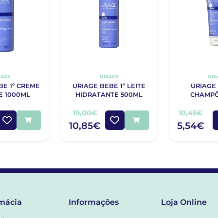
IAGE
URIAGE
URI
BE 1º CREME
URIAGE BEBE 1º LEITE
URIAGE 
E 1000ML
HIDRATANTE 500ML
CHAMPÔ
19,00€
10,45€
10,85€
5,54€
mácia
Informações
Loja Online