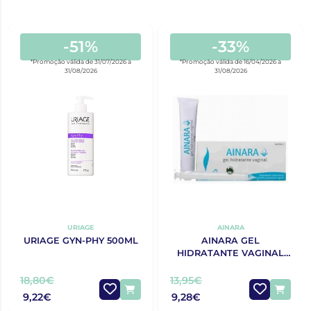
-51%
-33%
*Promoção válida de 31/07/2026 a
*Promoção válida de 16/04/2026 a
31/08/2026
31/08/2026
URIAGE
AINARA
URIAGE GYN-PHY 500ML
AINARA GEL
HIDRATANTE VAGINAL
30G
18,80€
13,95€
9,22€
9,28€