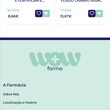
E FORTIFICANTE
FLUÍDO CHAMPÔ 400ML
MINERAL SUAVE 400ML
DESCONTO
16,00€
17,95€
8,66€
13,67€
A Farmácia
Sobre Nós
Localização e Horário