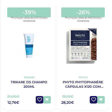
-39%
-26%
*Promoção válida de 01/07/2026 a
*Promoção válida de 29/07/2026 a
31/08/2026
31/08/2026
TRIKARE
PHYTO
TRIKARE DS CHAMPO
PHYTO PHYTOPHANÈRE
200ML
CÁPSULAS X120 COM
OFERTA 120 CÁPSULAS
21,00€
38,15€
12,76€
28,20€