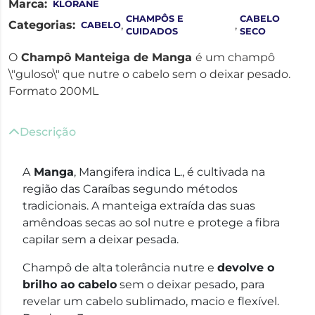
Marca:
KLORANE
CHAMPÔS E
CABELO
Categorias:
,
,
CABELO
CUIDADOS
SECO
O
Champô Manteiga de Manga
é um champô
\"guloso\" que nutre o cabelo sem o deixar pesado.
Formato 200ML
Descrição
A
Manga
, Mangifera indica L., é cultivada na
região das Caraíbas segundo métodos
tradicionais. A manteiga extraída das suas
amêndoas secas ao sol nutre e protege a fibra
capilar sem a deixar pesada.
Champô de alta tolerância nutre e
devolve o
brilho ao cabelo
sem o deixar pesado, para
revelar um cabelo sublimado, macio e flexível.