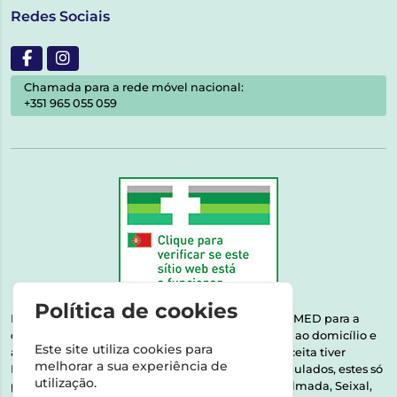
Redes Sociais
Chamada para a rede móvel nacional:
+351 965 055 059
Política de cookies
Esta farmácia encontra-se autorizada pelo INFARMED para a
dispensa de medicamentos e produtos de saúde ao domicílio e
Este site utiliza cookies para
através da internet. Medicamentos | Se na sua receita tiver
melhorar a sua experiência de
MSRM, MNSRM, MSRMV ou Medicamentos Manipulados, estes só
utilização.
podem ser entregues nos seguintes concelhos: Almada, Seixal,