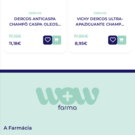
DERCOS
DERCOS
DERCOS ANTICASPA
VICHY DERCOS ULTRA-
CHAMPÔ CASPA OLEOSA
APAZIGUANTE CHAMPÔ
REFILL 390ML
COURO CABELUDO
SENSÍVEL E REATIVO
17,15€
17,80€
CABELOS OLEOSOS
11,18€
8,95€
200ML
A Farmácia