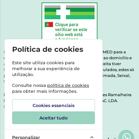
Política de cookies
Esta farmácia encontra-se autorizada pelo INFARMED para a
dispensa de medicamentos e produtos de saúde ao domicílio e
Este site utiliza cookies para
através da internet. Medicamentos | Se na sua receita tiver
melhorar a sua experiência de
MSRM, MNSRM, MSRMV ou Medicamentos Manipulados, estes só
utilização.
podem ser entregues nos seguintes concelhos: Almada, Seixal,
Sesimbra, Oeiras e Lisboa.
Consulte nossa
política de cookies
para obter mais informações.
Direção Técnica:
Dra. Raquel Alexandra Fernandes Ramalheira
NIPC:
513064133 | ASPAS E NÚMEROS SOC. FARMAC. LDA.
Cookies essenciais
Rua dos Castanheiros 5 AB Feijó2810-036 Almada
Aceitar tudo
Personalizar