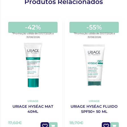
Produtos Relacionados
-42%
-55%
*Promoção válida de 01/07/2026 a
*Promoção válida de 31/07/2026 a
31/08/2026
31/08/2026
URIAGE
URIAGE
URIAGE HYSÉAC MAT
URIAGE HYSÉAC FLUIDO
40ML
SPF50+ 50 ML
17,60€
18,70€