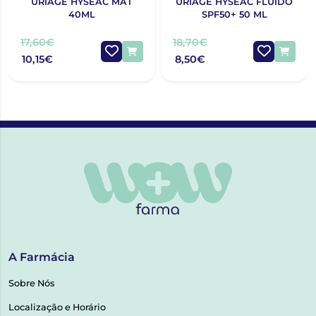
URIAGE HYSÉAC MAT
URIAGE HYSÉAC FLUIDO
40ML
SPF50+ 50 ML
17,60€
18,70€
10,15€
8,50€
A Farmácia
Sobre Nós
Localização e Horário