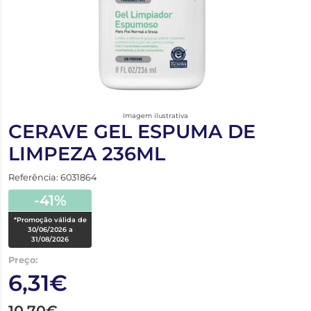
Imagem ilustrativa
CERAVE GEL ESPUMA DE
LIMPEZA 236ML
Referência: 6031864
-41%
*Promoção válida de
30/06/2026 a
31/08/2026
Preço:
6,31€
10,70€