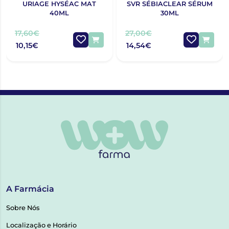
URIAGE HYSÉAC MAT
SVR SÉBIACLEAR SÉRUM
40ML
30ML
17,60€
27,00€
10,15€
14,54€
A Farmácia
Sobre Nós
Localização e Horário