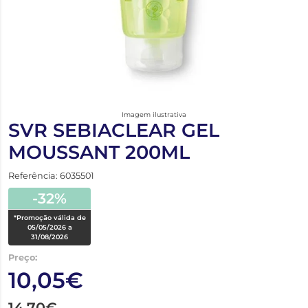
Imagem ilustrativa
SVR SEBIACLEAR GEL
MOUSSANT 200ML
Referência: 6035501
-32%
*Promoção válida de
05/05/2026 a
31/08/2026
Preço:
10,05€
14,70€