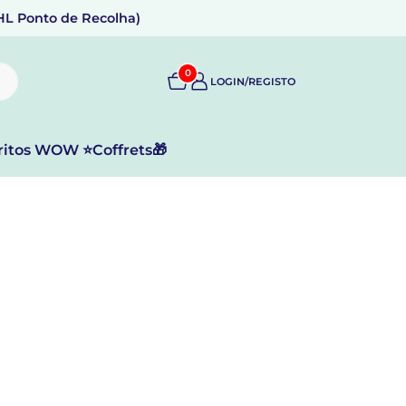
DHL Ponto de Recolha)
0
LOGIN/REGISTO
ritos WOW ⭐
Coffrets🎁