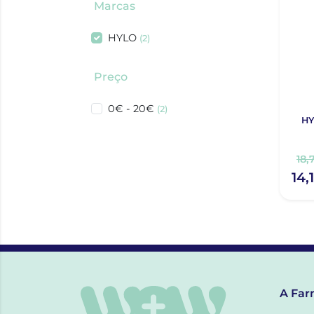
Marcas
HYLO
(2)
Preço
0€ - 20€
(2)
HY
18,
14,
A Far