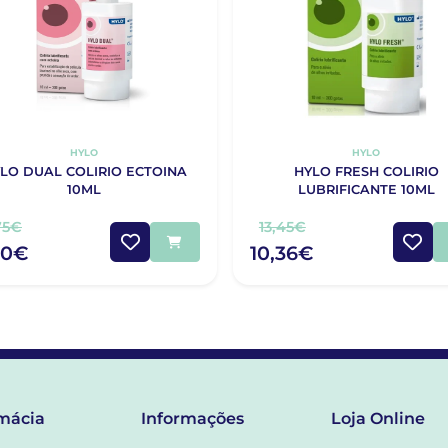
HYLO
HYLO
LO DUAL COLIRIO ECTOINA
HYLO FRESH COLIRIO
10ML
LUBRIFICANTE 10ML
75€
13,45€
10€
10,36€
mácia
Informações
Loja Online