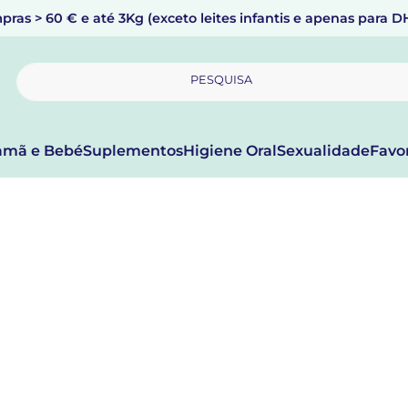
pras > 60 € e até 3Kg (exceto leites infantis e apenas para 
PESQUISA
mã e Bebé
Suplementos
Higiene Oral
Sexualidade
Favo