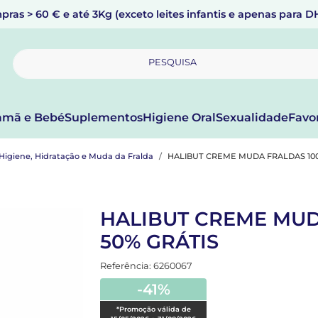
pras > 60 € e até 3Kg (exceto leites infantis e apenas para 
PESQUISA
mã e Bebé
Suplementos
Higiene Oral
Sexualidade
Favo
Higiene, Hidratação e Muda da Fralda
HALIBUT CREME MUDA FRALDAS 100 
HALIBUT CREME MUDA
50% GRÁTIS
Referência: 6260067
-41%
*Promoção válida de