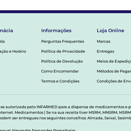
mácia
Informações
Loja Online
Nós
Perguntas Frequentes
Marcas
ação e Horário
Política de Privacidade
Entregas
Política de Devolução
Meios de Expediç
Como Encomendar
Métodos de Pag
Termos e Condições
Condições de Env
-se autorizada pelo INFARMED para a dispensa de medicamentos e p
 internet. Medicamentos | Se na sua receita tiver MSRM, MNSRM, MS
odem ser entregues nos seguintes concelhos: Almada, Seixal, Sesimbr
Raquel Alexandra Fernandes Ramalheira