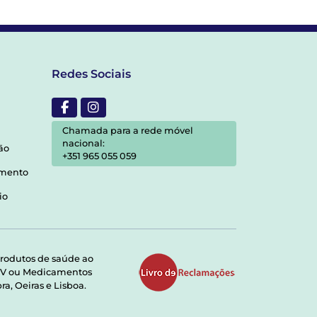
Redes Sociais
Chamada para a rede móvel
nacional:
ão
+351 965 055 059
amento
io
rodutos de saúde ao
RMV ou Medicamentos
a, Oeiras e Lisboa.