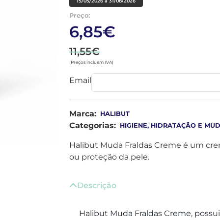
15/05/2026 a 31/08/2026
Preço:
6,85€
11,55€
(Preços incluem IVA)
Email
Marca:
HALIBUT
Categorias:
HIGIENE, HIDRATAÇÃO E MU
Halibut Muda Fraldas Creme é um crem
ou proteção da pele.
Descrição
Halibut Muda Fraldas Creme, possui