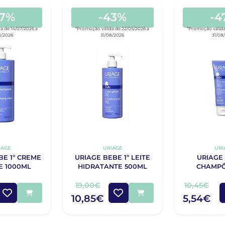
47%
-43%
-4
a de 14/07/2026 a
*Promoção válida de 22/05/2026 a
*Promoção válida
8/2026
31/08/2026
31/08
IAGE
URIAGE
URI
BE 1º CREME
URIAGE BEBE 1º LEITE
URIAGE 
E 1000ML
HIDRATANTE 500ML
CHAMPÔ
19,00€
10,45€
10,85€
5,54€