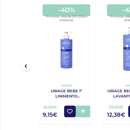
-40%
-
*Promoção válida de 31/07/2026 a
*Promoção válid
31/08/2026
31/0
URIAGE
UR
URIAGE BEBE 1º
URIAGE BE
LINIMENTO
LAVANT
OLEOTERMAL 500ML
15,30€
23,50€
9,15€
12,38€