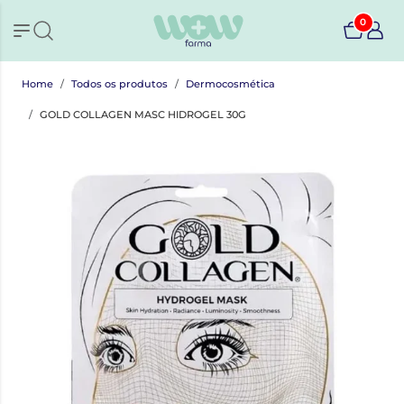
0
Home
Todos os produtos
Dermocosmética
GOLD COLLAGEN MASC HIDROGEL 30G