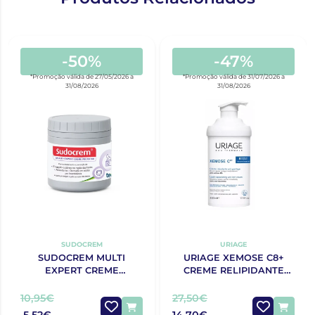
-50%
-47%
*Promoção válida de 27/05/2026 a
*Promoção válida de 31/07/2026 a
31/08/2026
31/08/2026
SUDOCREM
URIAGE
SUDOCREM MULTI
URIAGE XEMOSE C8+
EXPERT CREME
CREME RELIPIDANTE
PROTECTOR 125G
ANTIPRURIDO 400ML
10,95€
27,50€