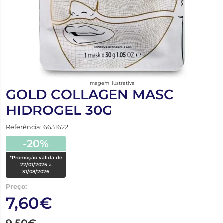
Imagem ilustrativa
GOLD COLLAGEN MASC
HIDROGEL 30G
Referência: 6631622
-20%
*Promoção válida de
22/01/2025 a
31/08/2026
Preço:
7,60€
9,50€