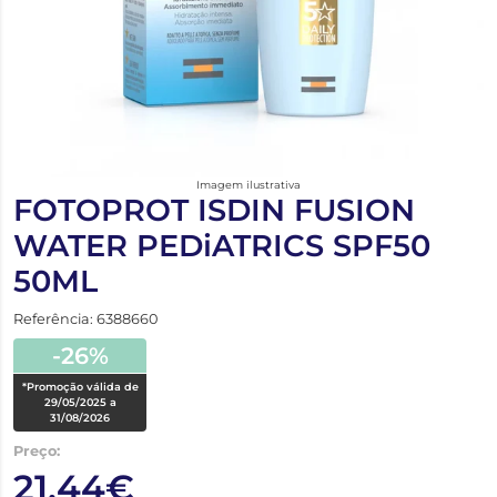
Imagem ilustrativa
FOTOPROT ISDIN FUSION
WATER PEDiATRICS SPF50
50ML
Referência: 6388660
-26%
*Promoção válida de
29/05/2025 a
31/08/2026
Preço:
21,44€