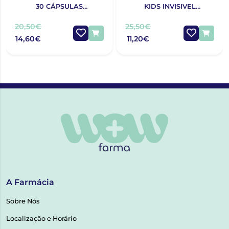
30 CÁPSULAS
KIDS INVISIVEL
BRONZEADO COM
SPF50+200ML
DESCONTO DE 50% NA 2ª
20,50€
25,50€
EMBALAGEM
14,60€
11,20€
A Farmácia
Sobre Nós
Localização e Horário