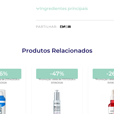
Ingredientes principais
PARTILHAR:
Produtos Relacionados
26%
-47%
-2
a de 27/04/2026 a
*Promoção válida de 17/07/2026 a
*Promoção válida
8/2026
31/08/2026
31/08