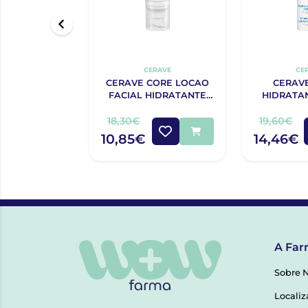
CERAVE
CE
CERAVE CORE LOCAO
CERAV
FACIAL HIDRATANTE
HIDRATA
PM 52G
HIALURÓ
18,30€
19,60€
10,85€
14,46€
A Far
Sobre 
Localiz