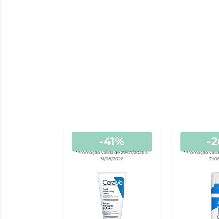
-41%
-
*Promoção válida de 29/07/2026 a
*Promoção válid
31/08/2026
31/0