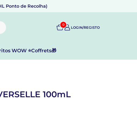
DHL Ponto de Recolha)
0
LOGIN/REGISTO
ritos WOW ⭐
Coffrets🎁
VERSELLE 100mL