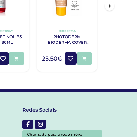
E POSAY
BIODERMA
SENSI
ETINOL B3
PHOTODERM
SENSILIS U
 30ML
BIODERMA COVER
SERUM ALTA
TOUCH DOURADO
30
SPF50
54,90€
25,50€
37,95€
Redes Sociais
Chamada para a rede móvel