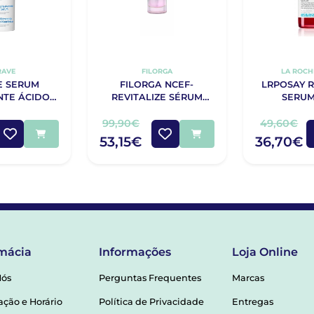
RAVE
FILORGA
LA ROCH
E SERUM
FILORGA NCEF-
LRPOSAY R
NTE ÁCIDO
REVITALIZE SÉRUM
SERUM
NICO 30ML
30ML
99,90€
49,60€
53,15€
36,70€
mácia
Informações
Loja Online
Nós
Perguntas Frequentes
Marcas
ação e Horário
Política de Privacidade
Entregas