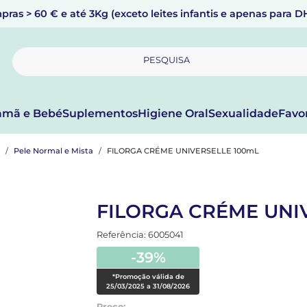
pras > 60 € e até 3Kg (exceto leites infantis e apenas para 
PESQUISA
mã e Bebé
Suplementos
Higiene Oral
Sexualidade
Favo
Pele Normal e Mista
FILORGA CRÉME UNIVERSELLE 100mL
FILORGA CRÉME UNI
Referência: 6005041
-39%
*Promoção válida de
25/03/2025 a 31/08/2026
Preço: