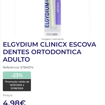
Imagem ilustrativa
ELGYDIUM CLINICX ESCOVA
DENTES ORTODONTICA
ADULTO
Referência: 6784074
-23%
*Promoção válida de
16/01/2025 a
31/08/2026
Preço:
4,98€