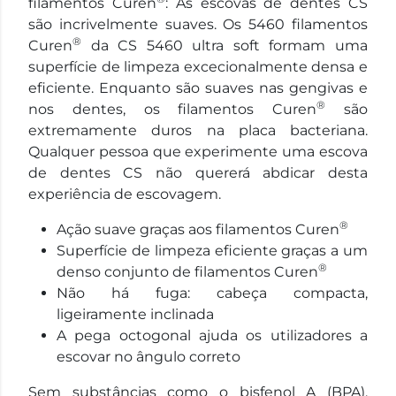
filamentos Curen
: As escovas de dentes CS
são incrivelmente suaves. Os 5460 filamentos
®
Curen
da CS 5460 ultra soft formam uma
superfície de limpeza excecionalmente densa e
eficiente. Enquanto são suaves nas gengivas e
®
nos dentes, os filamentos Curen
são
extremamente duros na placa bacteriana.
Qualquer pessoa que experimente uma escova
de dentes CS não quererá abdicar desta
experiência de escovagem.
®
Ação suave graças aos filamentos Curen
Superfície de limpeza eficiente graças a um
®
denso conjunto de filamentos Curen
Não há fuga: cabeça compacta,
ligeiramente inclinada
A pega octogonal ajuda os utilizadores a
escovar no ângulo correto
Sem substâncias como o bisfenol A (BPA),