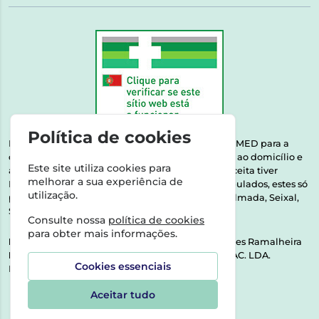
Política de cookies
Esta farmácia encontra-se autorizada pelo INFARMED para a
dispensa de medicamentos e produtos de saúde ao domicílio e
Este site utiliza cookies para
através da internet. Medicamentos | Se na sua receita tiver
melhorar a sua experiência de
MSRM, MNSRM, MSRMV ou Medicamentos Manipulados, estes só
utilização.
podem ser entregues nos seguintes concelhos: Almada, Seixal,
Sesimbra, Oeiras e Lisboa.
Consulte nossa
política de cookies
para obter mais informações.
Direção Técnica:
Dra. Raquel Alexandra Fernandes Ramalheira
NIPC:
513064133 | ASPAS E NÚMEROS SOC. FARMAC. LDA.
Cookies essenciais
Rua dos Castanheiros 5 AB Feijó2810-036 Almada
Aceitar tudo