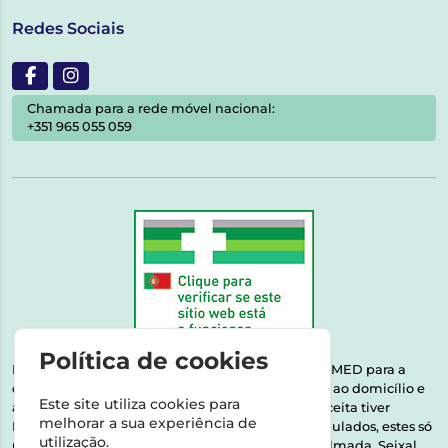
Redes Sociais
Chamada para a rede móvel nacional:
+351 965 055 059
Política de cookies
Esta farmácia encontra-se autorizada pelo INFARMED para a
dispensa de medicamentos e produtos de saúde ao domicílio e
Este site utiliza cookies para
através da internet. Medicamentos | Se na sua receita tiver
melhorar a sua experiência de
MSRM, MNSRM, MSRMV ou Medicamentos Manipulados, estes só
utilização.
podem ser entregues nos seguintes concelhos: Almada, Seixal,