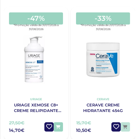
-47%
-33%
*Promoção válida de 31/07/2026 a
*Promoção válida de 21/07/2026 a
31/08/2026
31/08/2026
URIAGE
CERAVE
URIAGE XEMOSE C8+
CERAVE CREME
CREME RELIPIDANTE
HIDRATANTE 454G
ANTIPRURIDO 400ML
27,50€
15,70€
14,70€
10,50€