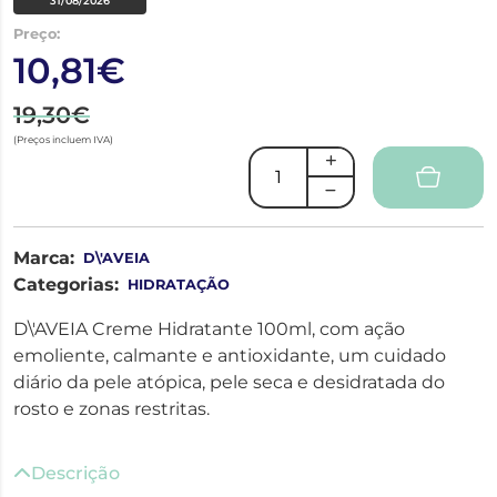
31/08/2026
Preço:
10,81€
19,30€
(Preços incluem IVA)
Marca:
D\'AVEIA
Categorias:
HIDRATAÇÃO
D\'AVEIA Creme Hidratante 100ml, com ação
emoliente, calmante e antioxidante, um cuidado
diário da pele atópica, pele seca e desidratada do
rosto e zonas restritas.
Descrição