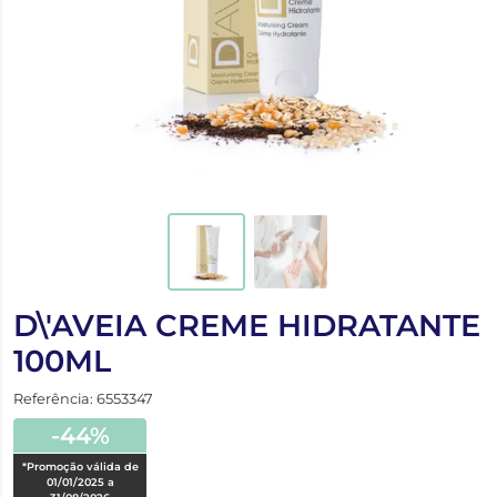
D\'AVEIA CREME HIDRATANTE
100ML
Referência: 6553347
-44%
*Promoção válida de
01/01/2025 a