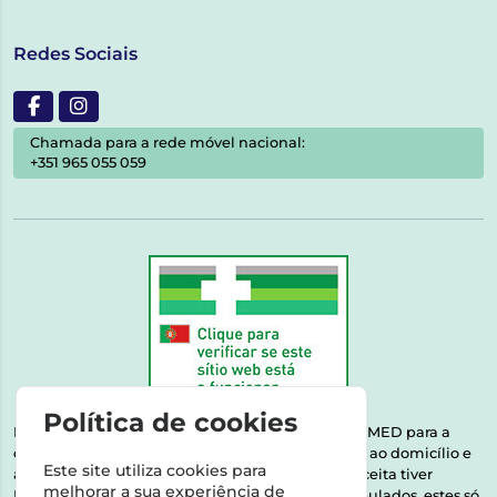
Redes Sociais
Chamada para a rede móvel nacional:
+351 965 055 059
Política de cookies
Esta farmácia encontra-se autorizada pelo INFARMED para a
dispensa de medicamentos e produtos de saúde ao domicílio e
Este site utiliza cookies para
através da internet. Medicamentos | Se na sua receita tiver
melhorar a sua experiência de
MSRM, MNSRM, MSRMV ou Medicamentos Manipulados, estes só