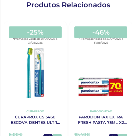
Produtos Relacionados
-25%
-46%
*Promoção válida de 01/06/2026 a
*Promoção válida de 23/07/2026 a
31/08/2026
31/08/2026
CURAPROX
PARODONTAX
CURAPROX CS 5460
PARODONTAX EXTRA
ESCOVA DENTES ULTRA
FRESH PASTA 75ML X2
SOFT
70% 2ªUNIDADE
6,00€
10,40€