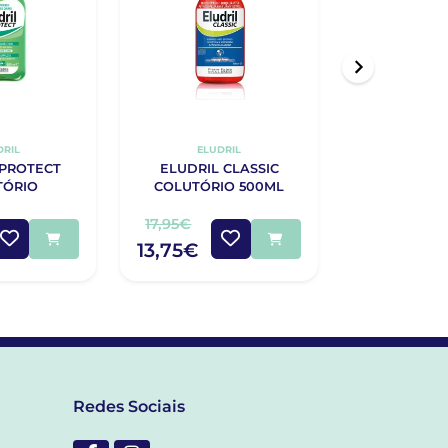
DRIL
ELUDRIL
CURA
 PROTECT
ELUDRIL CLASSIC
CURAPROX 
TÓRIO
COLUTÓRIO 500ML
WHITE 
DENTÍ
BRANQUEAD
17,95€
20,00€
13,75€
14,85€
Redes Sociais