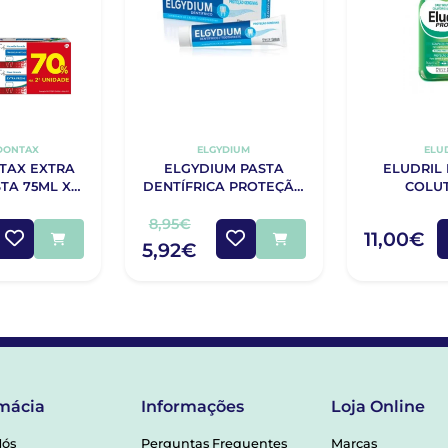
DONTAX
ELGYDIUM
ELU
TAX EXTRA
ELGYDIUM PASTA
ELUDRIL
TA 75ML X2
DENTÍFRICA PROTEÇÃO
COLU
UNIDADE
GENGIVAS 75ML
8,95€
11,00€
5,92€
mácia
Informações
Loja Online
Nós
Perguntas Frequentes
Marcas