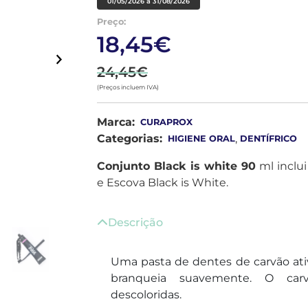
01/05/2026 a 31/08/2026
Preço:
18,45€
24,45€
(Preços incluem IVA)
Marca:
CURAPROX
Categorias:
,
HIGIENE ORAL
DENTÍFRICO
Conjunto Black is white 90
ml inclui
e Escova Black is White.
Descrição
Uma pasta de dentes de carvão ati
branqueia suavemente. O carv
descoloridas.