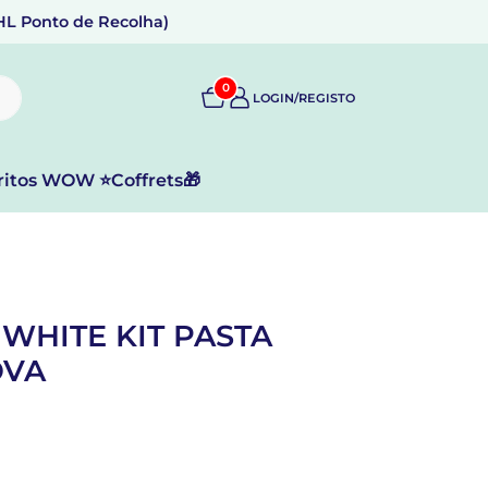
DHL Ponto de Recolha)
0
LOGIN/REGISTO
ritos WOW ⭐
Coffrets🎁
WHITE KIT PASTA
OVA