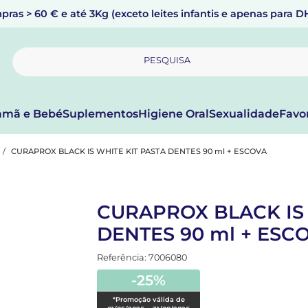
pras > 60 € e até 3Kg (exceto leites infantis e apenas para 
PESQUISA
mã e Bebé
Suplementos
Higiene Oral
Sexualidade
Favo
CURAPROX BLACK IS WHITE KIT PASTA DENTES 90 ml + ESCOVA
CURAPROX BLACK IS 
DENTES 90 ml + ESC
Referência: 7006080
-25%
*Promoção válida de