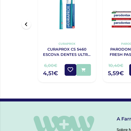
CURAPROX
PARO
CURAPROX CS 5460
PARODON
ESCOVA DENTES ULTRA
FRESH PAS
SOFT
70% 2ª
6,00€
10,40€
4,51€
5,59€
A Far
Sobre 