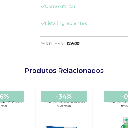
Como utilizar
Lista ingredientes
PARTILHAR:
Produtos Relacionados
46%
-34%
-
a de 23/07/2026 a
*Promoção válida de 22/05/2025 a
*Promoção válida
8/2026
31/08/2026
31/08