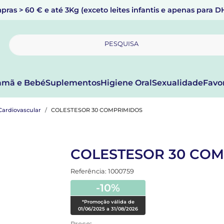
pras > 60 € e até 3Kg (exceto leites infantis e apenas para 
PESQUISA
mã e Bebé
Suplementos
Higiene Oral
Sexualidade
Favo
Cardiovascular
COLESTESOR 30 COMPRIMIDOS
COLESTESOR 30 CO
Referência: 1000759
-10%
*Promoção válida de
01/06/2025 a 31/08/2026
Preço: