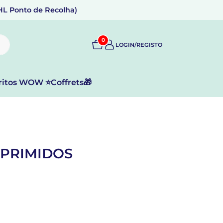
DHL Ponto de Recolha)
0
LOGIN/REGISTO
ritos WOW ⭐
Coffrets🎁
MPRIMIDOS