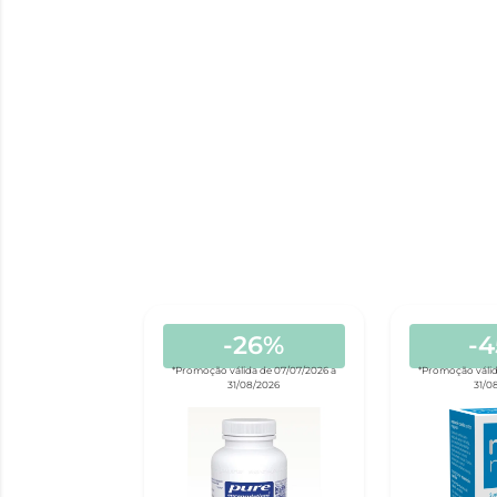
-26%
-
*Promoção válida de 07/07/2026 a
*Promoção válid
31/08/2026
31/0