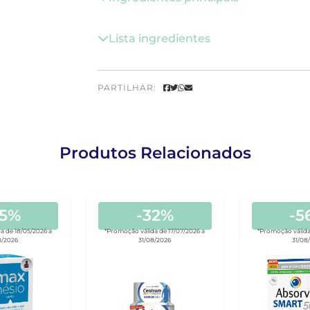
Lista ingredientes
PARTILHAR:
Produtos Relacionados
45%
-32%
-5
a de 18/05/2026 a
*Promoção válida de 17/07/2026 a
*Promoção válida
8/2026
31/08/2026
31/08