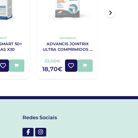
RVIT
ADVANCIS
EASYS
SMART 50+
ADVANCIS JOINTRIX
EASYSLIM L
AS X30
ULTRA COMPRIMIDOS X
COMPRI
30 + CÁPSULAS X 30
33,00€
39,70€
18,70€
20,10€
Redes Sociais