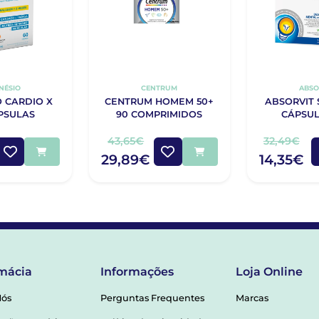
NÉSIO
CENTRUM
ABSO
 CARDIO X
CENTRUM HOMEM 50+
ABSORVIT 
PSULAS
90 COMPRIMIDOS
CÁPSUL
43,65€
32,49€
29,89€
14,35€
mácia
Informações
Loja Online
Nós
Perguntas Frequentes
Marcas