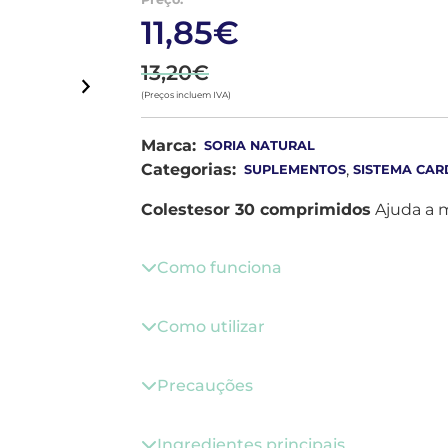
11,85€
13,20€
(Preços incluem IVA)
Marca:
SORIA NATURAL
Categorias:
,
SUPLEMENTOS
SISTEMA CA
Colestesor 30 comprimidos
Ajuda a m
Como funciona
Como utilizar
Precauções
Ingredientes principais