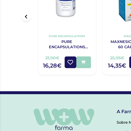
PURE ENCAPSULATIONS
MAX
PURE
MAXNESIO
ENCAPSULATIONS
60 CÁ
MAGNESIO CAPS X90
21,90€
25,95€
16,28€
14,35€
A Far
Sobre 