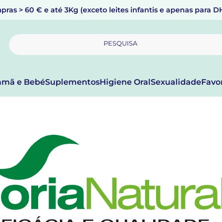
pras > 60 € e até 3Kg (exceto leites infantis e apenas para 
PESQUISA
mã e Bebé
Suplementos
Higiene Oral
Sexualidade
Favo