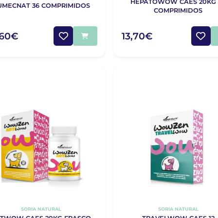
HEPATOWOW CAES 20KG 
UMECNAT 36 COMPRIMIDOS
COMPRIMIDOS
,60€
13,70€
SORIA NATURAL
SORIA NATURAL