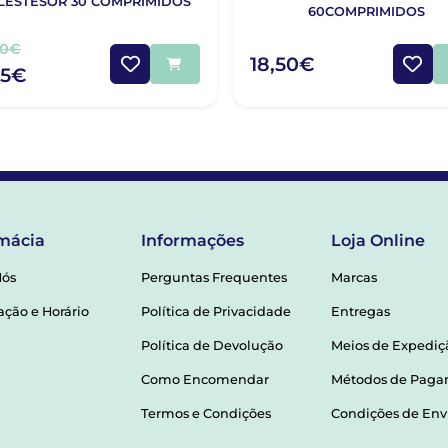
LESTESOR 30 COMPRIMIDOS
60COMPRIMIDOS
20€
18,50€
85€
mácia
Informações
Loja Online
Nós
Perguntas Frequentes
Marcas
ação e Horário
Política de Privacidade
Entregas
Política de Devolução
Meios de Expediç
Como Encomendar
Métodos de Pag
Termos e Condições
Condições de Env