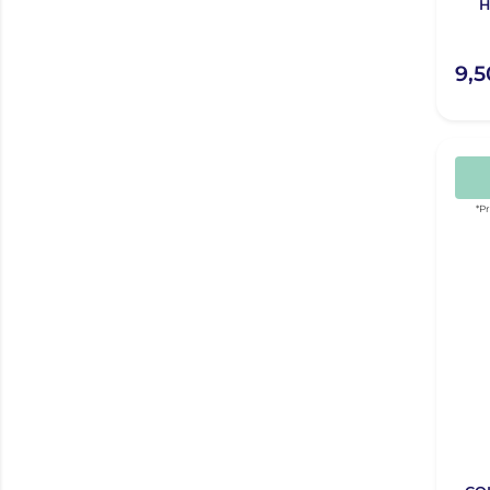
H
9,
*P