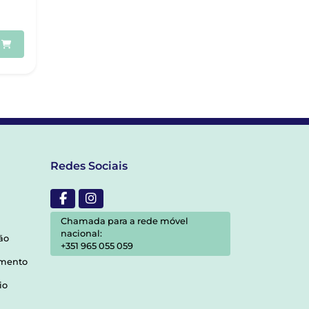
Redes Sociais
Chamada para a rede móvel
nacional:
ão
+351 965 055 059
amento
io