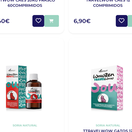
TWOW CAES 20KG FRASCO
TRAVELWOW CAES 12
60COMPRIMIDOS
COMPRIMIDOS
,40€
6,90€
SORIA NATURAL
SORIA NATURAL
TTRAVELWOW GATOS 1