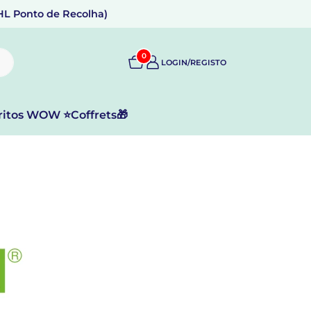
DHL Ponto de Recolha)
0
LOGIN/REGISTO
ritos WOW ⭐
Coffrets🎁