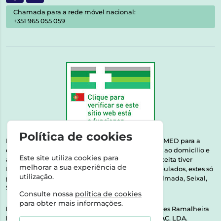
Chamada para a rede móvel nacional:
+351 965 055 059
Política de cookies
Esta farmácia encontra-se autorizada pelo INFARMED para a
dispensa de medicamentos e produtos de saúde ao domicílio e
Este site utiliza cookies para
através da internet. Medicamentos | Se na sua receita tiver
melhorar a sua experiência de
MSRM, MNSRM, MSRMV ou Medicamentos Manipulados, estes só
utilização.
podem ser entregues nos seguintes concelhos: Almada, Seixal,
Sesimbra, Oeiras e Lisboa.
Consulte nossa
política de cookies
para obter mais informações.
Direção Técnica:
Dra. Raquel Alexandra Fernandes Ramalheira
NIPC:
513064133 | ASPAS E NÚMEROS SOC. FARMAC. LDA.