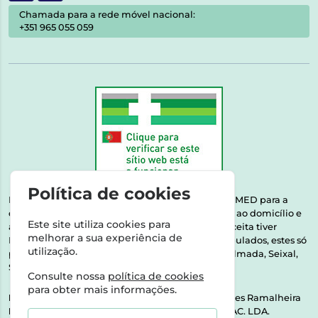
Chamada para a rede móvel nacional:
+351 965 055 059
Política de cookies
Esta farmácia encontra-se autorizada pelo INFARMED para a
dispensa de medicamentos e produtos de saúde ao domicílio e
Este site utiliza cookies para
através da internet. Medicamentos | Se na sua receita tiver
melhorar a sua experiência de
MSRM, MNSRM, MSRMV ou Medicamentos Manipulados, estes só
utilização.
podem ser entregues nos seguintes concelhos: Almada, Seixal,
Sesimbra, Oeiras e Lisboa.
Consulte nossa
política de cookies
para obter mais informações.
Direção Técnica:
Dra. Raquel Alexandra Fernandes Ramalheira
NIPC:
513064133 | ASPAS E NÚMEROS SOC. FARMAC. LDA.