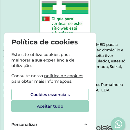
Política de cookies
Esta farmácia encontra-se autorizada pelo INFARMED para a
dispensa de medicamentos e produtos de saúde ao domicílio e
Este site utiliza cookies para
através da internet. Medicamentos | Se na sua receita tiver
melhorar a sua experiência de
MSRM, MNSRM, MSRMV ou Medicamentos Manipulados, estes só
utilização.
podem ser entregues nos seguintes concelhos: Almada, Seixal,
Sesimbra, Oeiras e Lisboa.
Consulte nossa
política de cookies
para obter mais informações.
Direção Técnica:
Dra. Raquel Alexandra Fernandes Ramalheira
NIPC:
513064133 | ASPAS E NÚMEROS SOC. FARMAC. LDA.
Cookies essenciais
Rua dos Castanheiros 5 AB Feijó2810-036 Almada
Aceitar tudo
Personalizar
©2026 Todos os direitos reservados