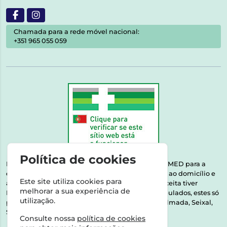
Chamada para a rede móvel nacional:
+351 965 055 059
Política de cookies
Esta farmácia encontra-se autorizada pelo INFARMED para a
dispensa de medicamentos e produtos de saúde ao domicílio e
Este site utiliza cookies para
através da internet. Medicamentos | Se na sua receita tiver
melhorar a sua experiência de
MSRM, MNSRM, MSRMV ou Medicamentos Manipulados, estes só
utilização.
podem ser entregues nos seguintes concelhos: Almada, Seixal,
Sesimbra, Oeiras e Lisboa.
Consulte nossa
política de cookies