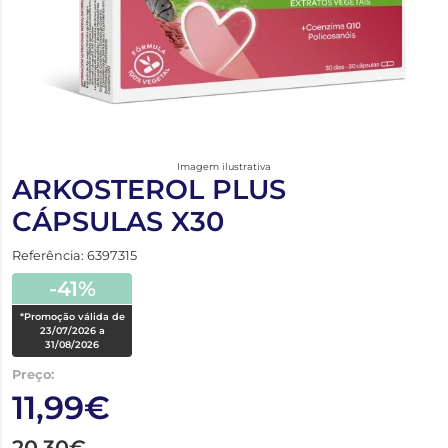
Imagem ilustrativa
ARKOSTEROL PLUS
CÁPSULAS X30
Referência: 6397315
-41%
*Promoção válida de
23/07/2026 a
31/08/2026
Preço:
11,99€
20,30€