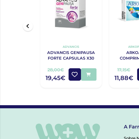
ADVANCIS
ARKO
ADVANCIS GENIPAUSA
ARKO
FORTE CAPSULAS X30
COMPRIM
28,00€
17,15€
19,45€
11,88€
A Far
Sobre 