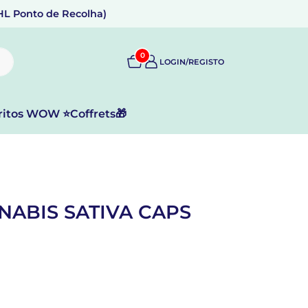
DHL Ponto de Recolha)
0
LOGIN/REGISTO
ritos WOW ⭐
Coffrets🎁
ABIS SATIVA CAPS