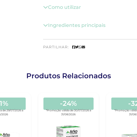
Como utilizar
Ingredientes principais
PARTILHAR:
Produtos Relacionados
31%
-24%
-3
a de 29/07/2026 a
*Promoção válida de 30/07/2026 a
*Promoção válida
8/2026
31/08/2026
31/08