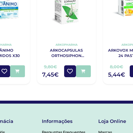
PHARMA
ARKOPHARMA
ARKOP
ÂNIMO
ARKOCAPSULAS
ARKOVOX M
IDOS X30
ORTHOSIPHON
24 PAS
CÁPSULAS X45
9,80€
8,00€
7,45€
5,44€
mácia
Informações
Loja Online
Nós
Perguntas Frequentes
Marcas