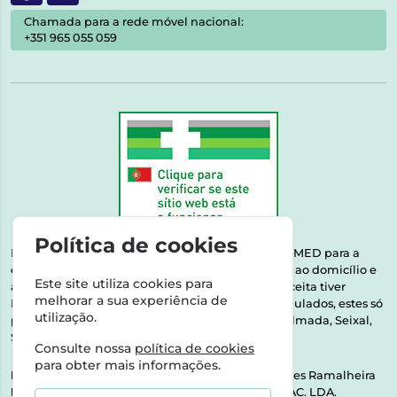
Chamada para a rede móvel nacional:
+351 965 055 059
Política de cookies
Esta farmácia encontra-se autorizada pelo INFARMED para a
dispensa de medicamentos e produtos de saúde ao domicílio e
Este site utiliza cookies para
através da internet. Medicamentos | Se na sua receita tiver
melhorar a sua experiência de
MSRM, MNSRM, MSRMV ou Medicamentos Manipulados, estes só
utilização.
podem ser entregues nos seguintes concelhos: Almada, Seixal,
Sesimbra, Oeiras e Lisboa.
Consulte nossa
política de cookies
para obter mais informações.
Direção Técnica:
Dra. Raquel Alexandra Fernandes Ramalheira
NIPC:
513064133 | ASPAS E NÚMEROS SOC. FARMAC. LDA.