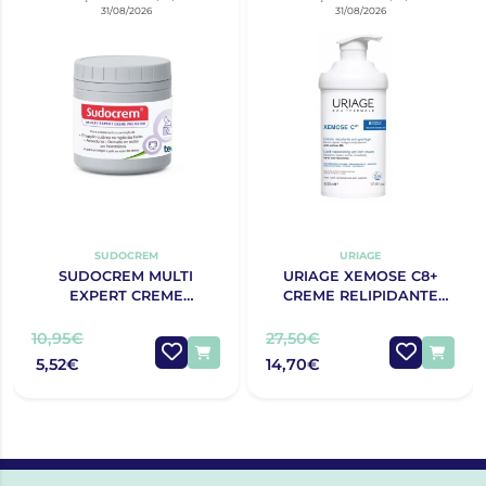
31/08/2026
31/08/2026
SUDOCREM
URIAGE
SUDOCREM MULTI
URIAGE XEMOSE C8+
EXPERT CREME
CREME RELIPIDANTE
PROTECTOR 125G
ANTIPRURIDO 400ML
10,95€
27,50€
5,52€
14,70€