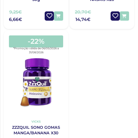
9,25€
20,70€
6,66€
14,74€
-22%
*Promoção válida de 06/05/2026 a
31/08/2026
VICKS
ZZZQUIL SONO GOMAS
MANGA/BANANA X30