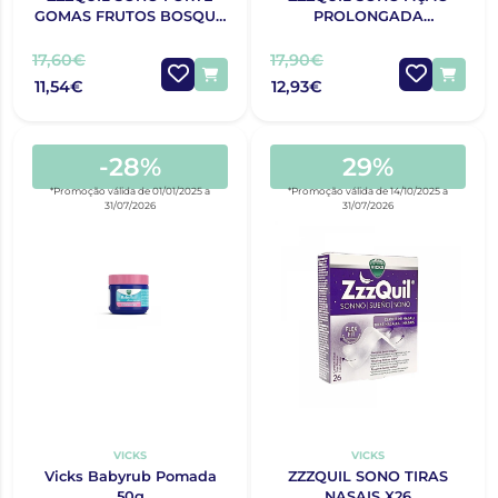
GOMAS FRUTOS BOSQUE
PROLONGADA
X30
COMPRIMIDOS X28
17,60€
17,90€
11,54€
12,93€
-28%
29%
*Promoção válida de 01/01/2025 a
*Promoção válida de 14/10/2025 a
31/07/2026
31/07/2026
VICKS
VICKS
Vicks Babyrub Pomada
ZZZQUIL SONO TIRAS
50g
NASAIS X26