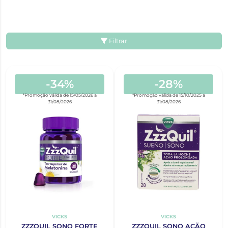
Filtrar
-34%
-28%
*Promoção válida de 15/05/2026 a
*Promoção válida de 15/10/2025 a
31/08/2026
31/08/2026
VICKS
VICKS
ZZZQUIL SONO FORTE
ZZZQUIL SONO AÇÃO