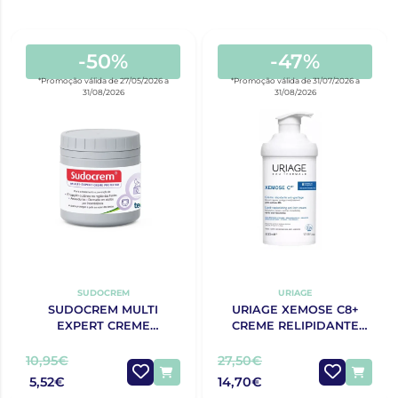
-50%
-47%
*Promoção válida de 27/05/2026 a
*Promoção válida de 31/07/2026 a
31/08/2026
31/08/2026
SUDOCREM
URIAGE
SUDOCREM MULTI
URIAGE XEMOSE C8+
EXPERT CREME
CREME RELIPIDANTE
PROTECTOR 125G
ANTIPRURIDO 400ML
10,95€
27,50€
5,52€
14,70€