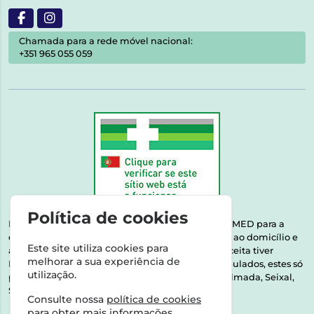
Chamada para a rede móvel nacional:
+351 965 055 059
Política de cookies
Esta farmácia encontra-se autorizada pelo INFARMED para a
dispensa de medicamentos e produtos de saúde ao domicílio e
Este site utiliza cookies para
através da internet. Medicamentos | Se na sua receita tiver
melhorar a sua experiência de
MSRM, MNSRM, MSRMV ou Medicamentos Manipulados, estes só
utilização.
podem ser entregues nos seguintes concelhos: Almada, Seixal,
Sesimbra, Oeiras e Lisboa.
Consulte nossa
política de cookies
para obter mais informações.