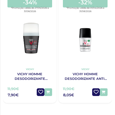
-34%
-32%
*Promoção válida de 27/05/2026 a
*Promoção válida de 01/04/2026 a
31/08/2026
31/08/2026
VICHY
VICHY
VICHY HOMME
VICHY HOMME
DESODORIZANTE
DESODORIZANTE ANTI-
ANTITRANSPIRANTE 72H
MANCHAS 48h 50ML
CONTROLO EXTREMO
11,90€
11,90€
50ML
7,90€
8,05€