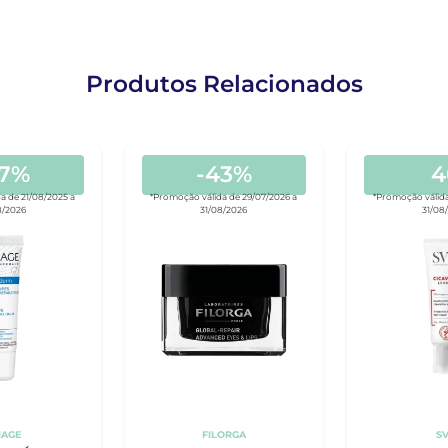
Produtos Relacionados
37%
-43%
4
a de 21/08/2025 a
*Promoção válida de 29/07/2026 a
*Promoção válida
8/2026
31/08/2026
31/08
IAGE
FILORGA
S