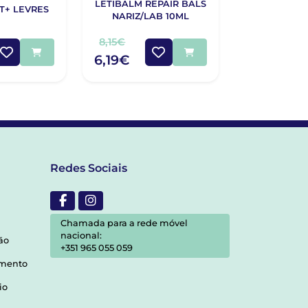
LETIBALM REPAIR BALS
SVR BIOTI
IT+ LEVRES
NARIZ/LAB 10ML
CONTORN
LÁBIOS
8,15€
29,40€
6,19€
16,73€
Redes Sociais
Chamada para a rede móvel
nacional:
ão
+351 965 055 059
amento
io