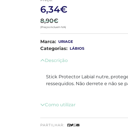
6,34€
8,90€
(Preços incluem IVA)
Marca:
URIAGE
Categorias:
LÁBIOS
Descrição
Stick Protector Labial nutre, proteg
ressequidos. Não derrete e não se p
Como utilizar
PARTILHAR: