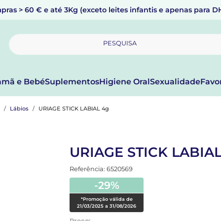
pras > 60 € e até 3Kg (exceto leites infantis e apenas para 
PESQUISA
mã e Bebé
Suplementos
Higiene Oral
Sexualidade
Favo
Lábios
URIAGE STICK LABIAL 4g
URIAGE STICK LABIAL
Referência: 6520569
-29%
*Promoção válida de
21/03/2025 a 31/08/2026
Preço: