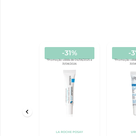
-31%
-
*Promoção válida de 04/06/2025 a
*Promoção válid
31/08/2026
31/0
LA ROCHE POSAY
UR