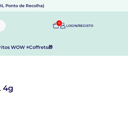
DHL Ponto de Recolha)
0
LOGIN/REGISTO
ritos WOW ⭐
Coffrets🎁
 4g