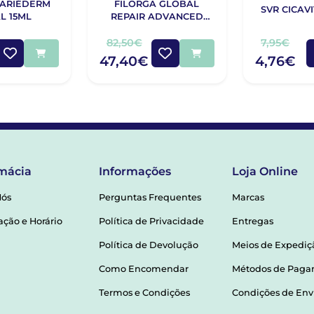
BARIÉDERM
FILORGA GLOBAL
SVR CICAV
L 15ML
REPAIR ADVANCED
CREME OLHOS E
LÁBIOS 15ML
82,50€
7,95€
47,40€
4,76€
mácia
Informações
Loja Online
Nós
Perguntas Frequentes
Marcas
ação e Horário
Política de Privacidade
Entregas
Política de Devolução
Meios de Expediç
Como Encomendar
Métodos de Pag
Termos e Condições
Condições de Env