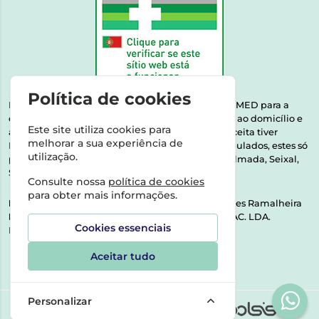
Política de cookies
Esta farmácia encontra-se autorizada pelo INFARMED para a
dispensa de medicamentos e produtos de saúde ao domicílio e
Este site utiliza cookies para
através da internet. Medicamentos | Se na sua receita tiver
melhorar a sua experiência de
MSRM, MNSRM, MSRMV ou Medicamentos Manipulados, estes só
utilização.
podem ser entregues nos seguintes concelhos: Almada, Seixal,
Sesimbra, Oeiras e Lisboa.
Consulte nossa
política de cookies
para obter mais informações.
Direção Técnica:
Dra. Raquel Alexandra Fernandes Ramalheira
NIPC:
513064133 | ASPAS E NÚMEROS SOC. FARMAC. LDA.
Cookies essenciais
Rua dos Castanheiros 5 AB Feijó2810-036 Almada
Aceitar tudo
Personalizar
©2026 Todos os direitos reservados