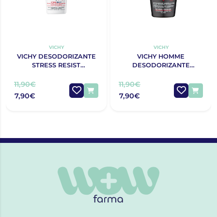
VICHY
VICHY
VICHY DESODORIZANTE
VICHY HOMME
STRESS RESIST
DESODORIZANTE
TRATAMENTO INTENSIVO
ANTITRANSPIRANTE 72H
ANTITRANSPIRANTE 72H
CONTROLO EXTREMO
11,90€
11,90€
ROLL-ON 50ML
50ML
7,90€
7,90€