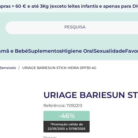
pras > 60 € e até 3Kg (exceto leites infantis e apenas para 
PESQUISA
mã e Bebé
Suplementos
Higiene Oral
Sexualidade
Favo
Sensíveis
URIAGE BARIESUN STICK HIDRA SPF30 4G
URIAGE BARIESUN ST
Referência: 7092213
-46%
*Promoção válida de
22/05/2025 a 31/08/2026
Preço: