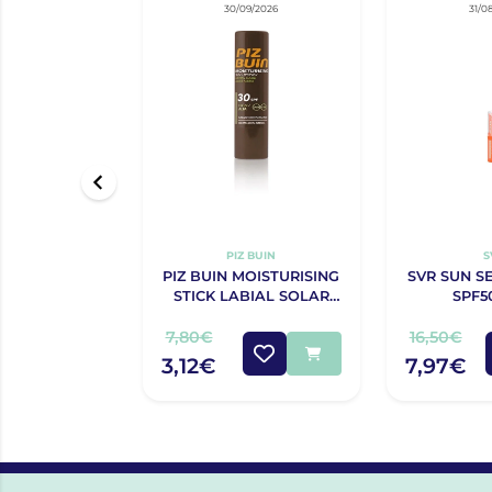
30/09/2026
31/0
PIZ BUIN
S
PIZ BUIN MOISTURISING
SVR SUN S
STICK LABIAL SOLAR
SPF5
ALOE VERA FPS 30 4,9
G
7,80€
16,50€
3,12€
7,97€