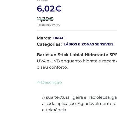
6,02€
11,20€
(Preços incluem IVA)
Marca:
URIAGE
Categorias:
LÁBIOS E ZONAS SENSÍVEIS
Bariésun Stick Labial Hidratante SP
UVA e UVB enquanto hidrata e repara
o seu conforto.
Descrição
A sua textura ligeira e não oleosa, 
a cada aplicação. Agradavelmente 
e tolerância.