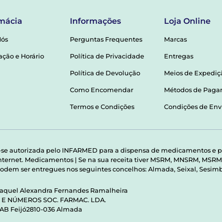
mácia
Informações
Loja Online
Nós
Perguntas Frequentes
Marcas
ação e Horário
Política de Privacidade
Entregas
Política de Devolução
Meios de Expediç
Como Encomendar
Métodos de Pag
Termos e Condições
Condições de Env
-se autorizada pelo INFARMED para a dispensa de medicamentos e p
 internet. Medicamentos | Se na sua receita tiver MSRM, MNSRM, MS
odem ser entregues nos seguintes concelhos: Almada, Seixal, Sesimbr
Raquel Alexandra Fernandes Ramalheira
S E NÚMEROS SOC. FARMAC. LDA.
 AB Feijó2810-036 Almada