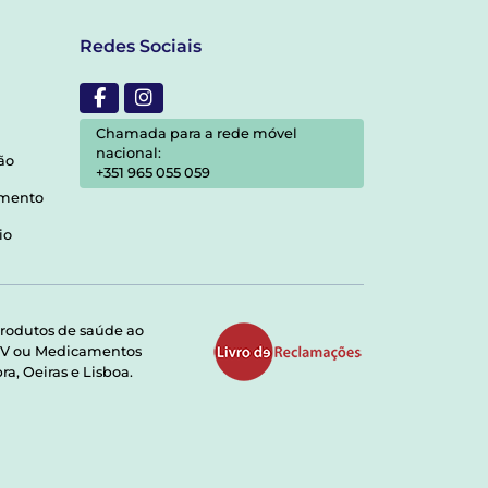
Redes Sociais
Chamada para a rede móvel
nacional:
ão
+351 965 055 059
amento
io
rodutos de saúde ao
RMV ou Medicamentos
a, Oeiras e Lisboa.