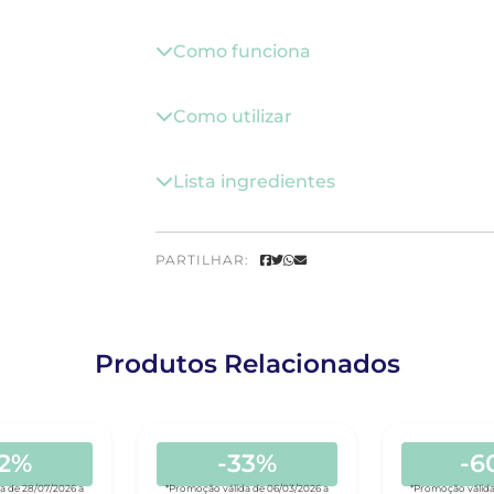
Como funciona
Como utilizar
Lista ingredientes
PARTILHAR:
Produtos Relacionados
52%
-33%
-6
a de 28/07/2026 a
*Promoção válida de 06/03/2026 a
*Promoção válida