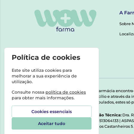
A Far
Sobre 
Localiz
Política de cookies
Este site utiliza cookies para
melhorar a sua experiência de
utilização.
Esta farmácia encontra
Consulte nossa
política de cookies
domicílio e através da
para obter mais informações.
Manipulados, estes só p
Cookies essenciais
Direção Técnica:
Dra. 
NIPC:
513064133 | ASPA
Aceitar tudo
Rua dos Castanheiros 5