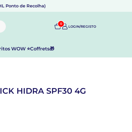
DHL Ponto de Recolha)
0
LOGIN/REGISTO
ritos WOW ⭐
Coffrets🎁
ICK HIDRA SPF30 4G