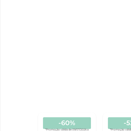
-60%
-
*Promoção válida de 09/07/2026 a
*Promoção válid